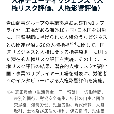
権リスク評価、人権影響評価）
青山商事グループの事業拠点およびTire1サプ
ライヤー工場がある海外10ヵ国+日本国を対象
に、国際規範に挙げられた人権のうちビジネス
※4
との関連が深い20の人権指標
に関して、国
連「ビジネスと人権に関する指導原則」に則っ
た潜在的人権リスク評価を実施。その上で、人
権リスク評価の結果、潜在的人権リスクが高い
国・事業のサプライヤー工場を対象に、労働者
へのインタビューによる人権影響評価を実施。
適正賃金（生活賃金、同一報酬）、労働時間、
差別的慣行、労働安全衛生、結社の自由と団体
交渉権、強制労働、児童労働、現代奴隷、人身
取引、土地及び居住の権利、保安慣行、先住民