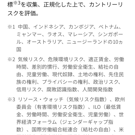
※3
標
を収集、正規化した上で、カントリーリ
スクを評価。
中国、インドネシア、カンボジア、ベトナム、
ミャンマー、ラオス、マレーシア、シンガポー
ル、オーストラリア、ニュージーランドの10ヵ
国
気候リスク、危険環境リスク、適正賃金、労働
時間、差別的慣行、労働安全衛生、結社の自
由、児童労働、現代奴隷、土地の権利、先住民
族の権利、プライバシーの権利、政治リスク、
信用リスク、腐敗認識指数、人間開発指数
リソース・ウォッチ（気候リスク指数）、欧州
委員会（有害環境リスク指数）、ILO（最低賃
金、労働時間、労働安全衛生、児童労働）、世
界経済フォーラム（ジェンダーギャップ指
数）、国際労働組合総連合（結社の自由）、米