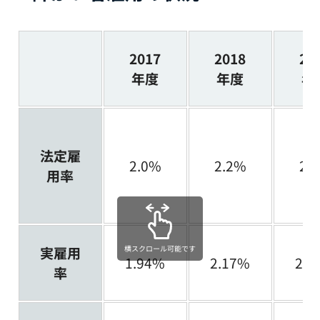
2017
2018
20
年度
年度
年
法定雇
2.0%
2.2%
2.
用率
実雇用
横スクロール可能です
1.94%
2.17%
2.3
率