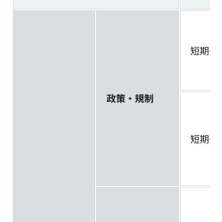
短期～
政策・規制
短期～