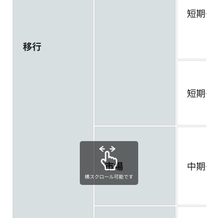
短期～
移行
短期～
市場
中期～
横スクロール可能です