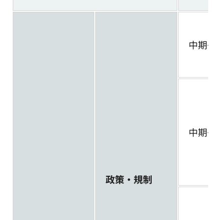
中期～
中期～
政策・規制